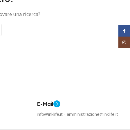
ovare una ricerca?
Face
Inst
E-Mail
info@inklife.it - amministrazione@inklife.it