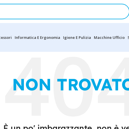
cessori
Informatica E Ergonomia
Igiene E Pulizia
Macchine Ufficio
NON TROVAT
È un po' imbarazzante, non è v