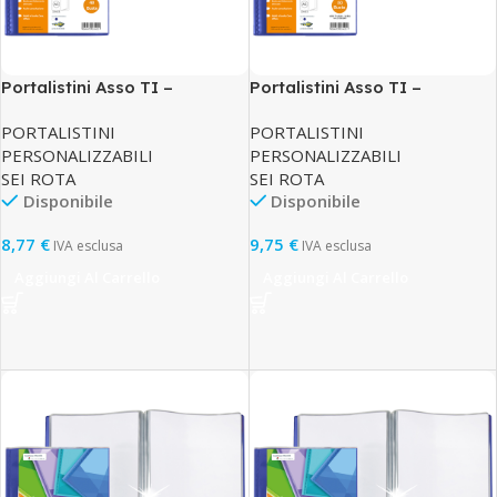
Portalistini Asso TI –
Portalistini Asso TI –
personalizzabile – PP liscio –
personalizzabile – PP liscio –
PORTALISTINI
PORTALISTINI
15 x 21 cm – 40 buste – blu –
15 x 21 cm – 50 buste – blu –
PERSONALIZZABILI
PERSONALIZZABILI
Sei Rota
Sei Rota
SEI ROTA
SEI ROTA
Disponibile
Disponibile
8,77
€
9,75
€
IVA esclusa
IVA esclusa
Aggiungi Al Carrello
Aggiungi Al Carrello