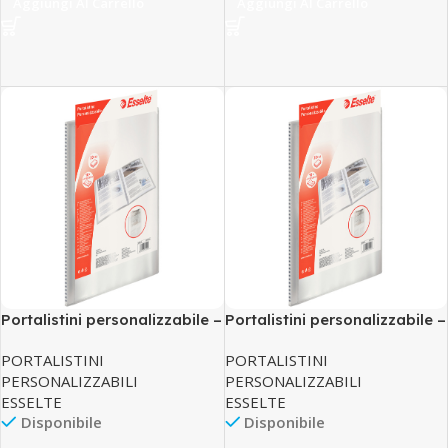
Aggiungi Al Carrello
Aggiungi Al Carrello
Portalistini personalizzabile –
Portalistini personalizzabile –
22×30 cm – 40 buste
22×30 cm – 50 buste
PORTALISTINI
PORTALISTINI
antiriflesso – trasparente –
antiriflesso – trasparente –
PERSONALIZZABILI
PERSONALIZZABILI
Esselte
Esselte
ESSELTE
ESSELTE
Disponibile
Disponibile