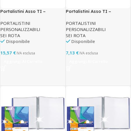
Portalistini Asso TI –
Portalistini Asso TI –
personalizzabile – PP liscio –
personalizzabile – PP liscio –
PORTALISTINI
PORTALISTINI
15 x 21 cm – 100 buste – blu –
15 x 21 cm – 20 buste – blu –
PERSONALIZZABILI
PERSONALIZZABILI
Sei Rota
Sei Rota
SEI ROTA
SEI ROTA
Disponibile
Disponibile
15,57
€
7,13
€
IVA esclusa
IVA esclusa
Aggiungi Al Carrello
Aggiungi Al Carrello