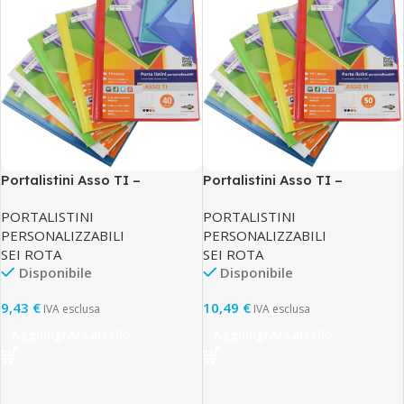
Portalistini Asso TI –
Portalistini Asso TI –
personalizzabile – PP liscio –
personalizzabile – PP liscio –
PORTALISTINI
PORTALISTINI
22 x 30 cm – 40 buste – colori
22 x 30 cm – 50 buste – colori
PERSONALIZZABILI
PERSONALIZZABILI
assortiti – Sei Rota
assortiti – Sei Rota
SEI ROTA
SEI ROTA
Disponibile
Disponibile
9,43
€
10,49
€
IVA esclusa
IVA esclusa
Aggiungi Al Carrello
Aggiungi Al Carrello