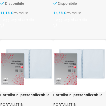
Disponibile
Disponibile
11,16
€
14,68
€
IVA esclusa
IVA esclusa
Aggiungi Al Carrello
Aggiungi Al Carrello
Portalistini personalizzabile –
Portalistini personalizzabile –
PP – 22 x 30 cm – 20 buste –
PP – 22 x 30 cm – 30 buste –
PORTALISTINI
PORTALISTINI
trasparente – Starline
trasparente – Starline