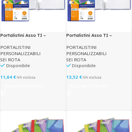
Portalistini Asso TI –
Portalistini Asso TI –
personalizzabile – PP liscio –
personalizzabile – PP liscio –
PORTALISTINI
PORTALISTINI
15 x 21 cm – 60 buste – blu –
15 x 21 cm – 80 buste – blu –
PERSONALIZZABILI
PERSONALIZZABILI
Sei Rota
Sei Rota
SEI ROTA
SEI ROTA
Disponibile
Disponibile
11,64
€
13,52
€
IVA esclusa
IVA esclusa
Aggiungi Al Carrello
Aggiungi Al Carrello