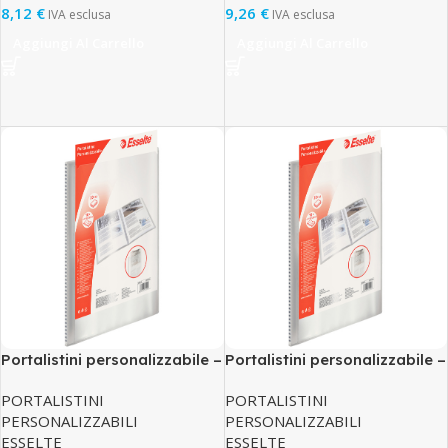
8,12
€
9,26
€
IVA esclusa
IVA esclusa
Aggiungi Al Carrello
Aggiungi Al Carrello
Portalistini personalizzabile –
Portalistini personalizzabile –
22×30 cm – 60 buste
22×30 cm – 80 buste
PORTALISTINI
PORTALISTINI
antiriflesso – trasparente –
antiriflesso – trasparente –
PERSONALIZZABILI
PERSONALIZZABILI
Esselte
Esselte
ESSELTE
ESSELTE