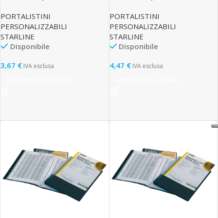
PP – 22 x 30 cm – 40 buste –
PP – 22 x 30 cm – 50 buste –
PORTALISTINI
PORTALISTINI
trasparente – Starline
trasparente – Starline
PERSONALIZZABILI
PERSONALIZZABILI
STARLINE
STARLINE
Disponibile
Disponibile
3,67
€
4,47
€
IVA esclusa
IVA esclusa
Aggiungi Al Carrello
Aggiungi Al Carrello