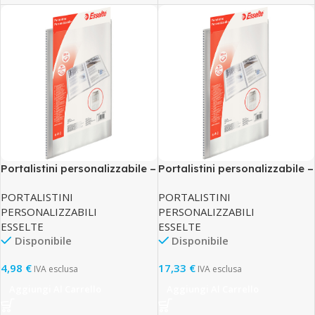
Portalistini personalizzabile –
Portalistini personalizzabile –
22×30 cm – 10 buste
22×30 cm – 100 buste
PORTALISTINI
PORTALISTINI
antiriflesso – trasparente –
antiriflesso – trasparente –
PERSONALIZZABILI
PERSONALIZZABILI
Esselte
Esselte
ESSELTE
ESSELTE
Disponibile
Disponibile
4,98
€
17,33
€
IVA esclusa
IVA esclusa
Aggiungi Al Carrello
Aggiungi Al Carrello