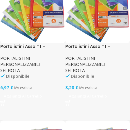
Portalistini Asso TI –
Portalistini Asso TI –
personalizzabile – PP liscio –
personalizzabile – PP liscio –
PORTALISTINI
PORTALISTINI
22 x 30 cm – 20 buste – colori
22 x 30 cm – 30 buste – colori
PERSONALIZZABILI
PERSONALIZZABILI
assortiti – Sei Rota
assortiti – Sei Rota
SEI ROTA
SEI ROTA
Disponibile
Disponibile
6,97
€
8,28
€
IVA esclusa
IVA esclusa
Aggiungi Al Carrello
Aggiungi Al Carrello