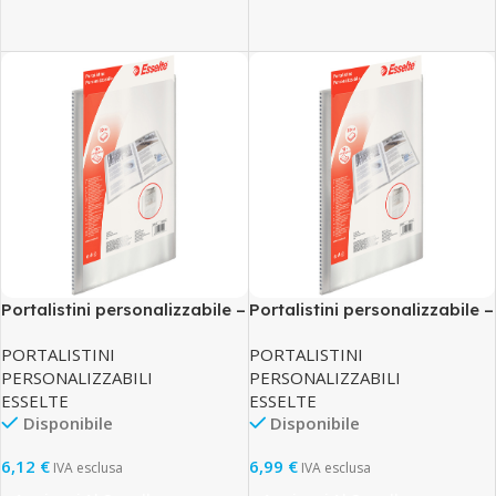
Portalistini personalizzabile –
Portalistini personalizzabile –
22×30 cm – 20 buste
22×30 cm – 30 buste
PORTALISTINI
PORTALISTINI
antiriflesso – trasparente –
antiriflesso – trasparente –
PERSONALIZZABILI
PERSONALIZZABILI
Esselte
Esselte
ESSELTE
ESSELTE
Disponibile
Disponibile
6,12
€
6,99
€
IVA esclusa
IVA esclusa