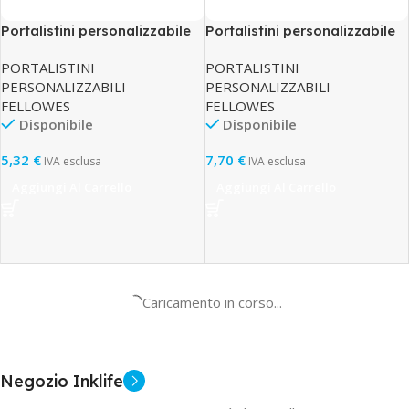
Portalistini personalizzabile
Portalistini personalizzabile
Display – 21,5 x 30 cm – 20
Display – 21,5 x 30 cm – 40
PORTALISTINI
PORTALISTINI
buste – nero – Fellowes
buste – nero – Fellowes
PERSONALIZZABILI
PERSONALIZZABILI
FELLOWES
FELLOWES
Disponibile
Disponibile
5,32
€
7,70
€
IVA esclusa
IVA esclusa
Aggiungi Al Carrello
Aggiungi Al Carrello
Caricamento in corso...
Negozio Inklife