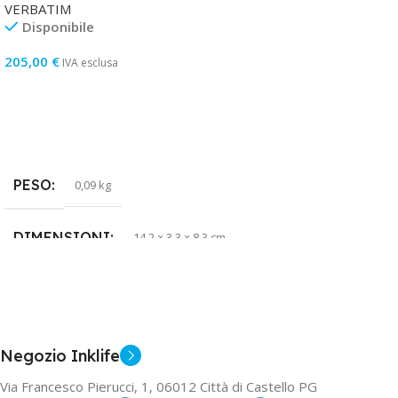
VERBATIM
Disponibile
205,00
€
IVA esclusa
Aggiungi Al Carrello
PESO
0,09 kg
DIMENSIONI
14,2 × 3,3 × 8,3 cm
COLORE
Nero/Rosso
TIPOLOGIA
SSD
Negozio Inklife
Via Francesco Pierucci, 1, 06012 Città di Castello PG
GARANZIA
2 anni