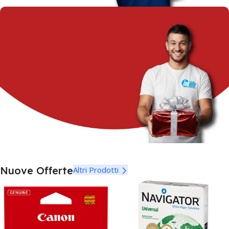
SPEDIZIONE?
È GRATIS
A Partire da
€ 129 i.e.
IL REGALO?
Nuove Offerte
Altri Prodotti
LO SCEGLI TU!
Da
inklife
offerte e
regali unici per te
Cicca Qui