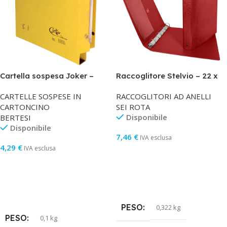
Cartella sospesa Joker –
Raccoglitore Stelvio – 22 x
armadio – interasse 33 cm –
30 cm – 4 anelli a R 25 mm –
CARTELLE SOSPESE IN
RACCOGLITORI AD ANELLI
fondo U – 33 x 28 cm – giallo
dorso 3 cm – rosso – Sei
CARTONCINO
SEI ROTA
– Bertesi
Rota
Disponibile
BERTESI
Disponibile
7,46
€
IVA esclusa
4,29
€
IVA esclusa
Aggiungi Al Carrello
Aggiungi Al Carrello
PESO
0,322 kg
PESO
0,1 kg