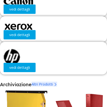
BRACCIOLI
vedi dettagli
Fissi non rimovibili
BASE CON RUOTE
Sì
vedi dettagli
GARANZIA
2 anni
vedi dettagli
Archiviazione
Altri Prodotti