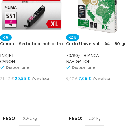
-3%
-22%
Canon – Serbatoio inchiostro
Carta Universal – A4 – 80 gr
– Magenta – 6445B001 – CLI-
– bianco – Navigator – conf.
INKJET
70/80gr BIANCA
551M- 680 pag
500 fogli
CANON
NAVIGATOR
Disponibile
Disponibile
20,55
€
7,06
€
21,13
€
9,07
€
IVA esclusa
IVA esclusa
Aggiungi Al Carrello
Aggiungi Al Carrello
PESO
PESO
0,042 kg
2,64 kg