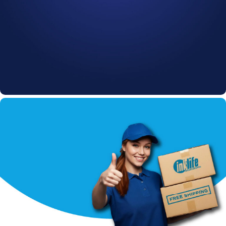
Cartucce INKLIFE
Approfitta della nostra offerta
10% di sconto fino al:
0
00
00
00
Giorni
Hr
Min
Sc