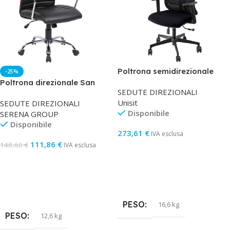
Serbatoio inchiostro
ORIGINALE/COMPATIBILE
Originale
Poltrona semidirezionale
-25%
Vertigo VRAPG – con
Poltrona direzionale San
COD. OEM
6496B001
SEDUTE DIREZIONALI
braccioli regolabili e
Francisco M – con ruote e
Unisit
SEDUTE DIREZIONALI
poggiatesta – nero/nero –
braccioli – nero – Serena
Disponibile
SERENA GROUP
Unisit
Group
Disponibile
273,61
€
IVA esclusa
111,86
€
148,60
€
IVA esclusa
Aggiungi Al Carrello
Aggiungi Al Carrello
PESO
16,6 kg
PESO
12,6 kg