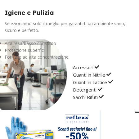
Cartone rivestito
Igiene e Pulizia
Selezioniamo solo il meglio per garantirti un ambiente sano,
TIPOLOGIA
Faldoni
sicuro e perfetto.
Alta resa/basso consumo
FORMATO
35 x 25cm
Protezione superfici
Formule ad alta concentrazione
DORSO
5cm
Accessori
Guanti in Nitrile
Guanti in Lattice
Detergenti
Sacchi Rifuti