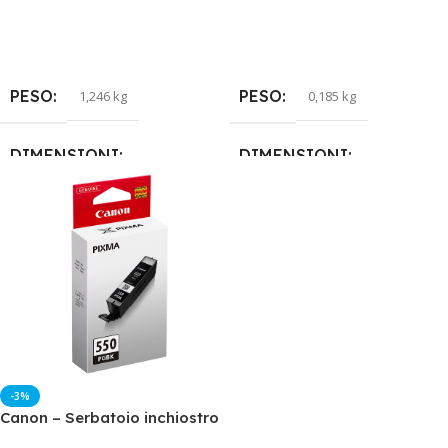
PESO
PESO
1,246 kg
0,185 kg
DIMENSIONI
DIMENSIONI
29,9 × 5,7 × 11,9 cm
32 × 1 × 21 cm
MATERIALE
TIPOLOGIA
Cellulosa
Carta con stampe
TIPOLOGIA
FORMATO
A4 (21×29,7cm)
Rotoli calcolatrici
-3%
Canon – Serbatoio inchiostro
DIMENSIONE
FINITURA
Vellutata
– Nero – 6496B001 – 300 pag