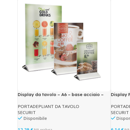
Display da tavolo – A6 – base acciaio –
Display 
Securit
– Securit
PORTADEPLIANT DA TAVOLO
PORTADE
SECURIT
SECURIT
Disponibile
Dispon
12,29
€
6,14
€
IVA esclusa
IVA