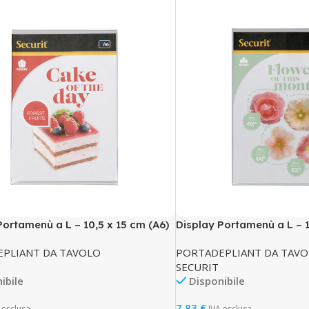
Portamenù a L – 10,5 x 15 cm (A6)
Display Portamenù a L – 1
– Securit
PLIANT DA TAVOLO
PORTADEPLIANT DA TAV
SECURIT
ibile
Disponibile
7,83
€
 esclusa
IVA esclusa