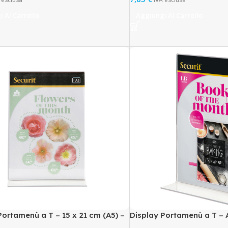
 Al Carrello
Aggiungi Al Carrello
Portamenù a T – 15 x 21 cm (A5) –
Display Portamenù a T – A