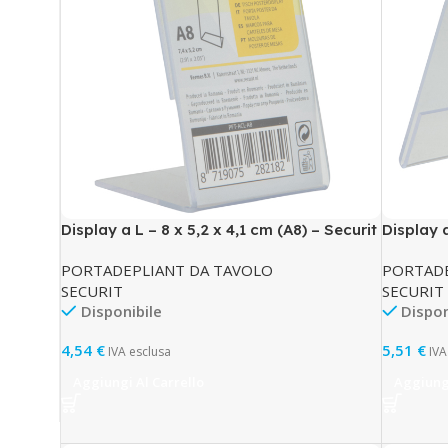
Display a L – 8 x 5,2 x 4,1 cm (A8) – Securit
Display a
(A7) – Se
PORTADEPLIANT DA TAVOLO
PORTADE
SECURIT
SECURIT
Disponibile
Dispon
4,54
€
5,51
€
IVA esclusa
IVA
Aggiungi Al Carrello
Aggiungi