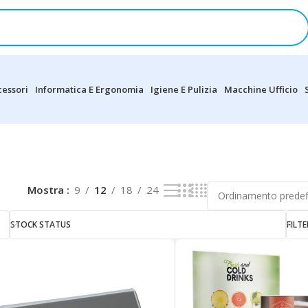
cessori
Informatica E Ergonomia
Igiene E Pulizia
Macchine Ufficio
RI E PORTADEPLIANT
»
PORTADEPLIANT DA TAVOLO
Visualizz
Mostra
9
12
18
24
STOCK STATUS
FILTE