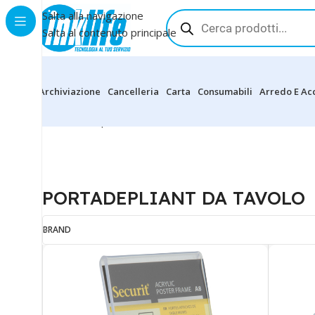
Salta alla navigazione
Salta al contenuto principale
Archiviazione
Cancelleria
Carta
Consumabili
Arredo E Ac
Home
»
Shop
»
VISUAL E COMUNICAZIONE
»
ESPOSITO
PORTADEPLIANT DA TAVOLO
BRAND