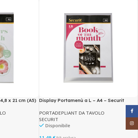
4,8 x 21 cm (A5)
Display Portamenù a L – A4 – Securit
Face
OLO
PORTADEPLIANT DA TAVOLO
SECURIT
Inst
Disponibile
11,49
€
IVA esclusa