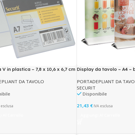
 V in plastica – 7,8 x 10,6 x 6,7 cm
Display da tavolo – A4 – 
curit
Securit
PLIANT DA TAVOLO
PORTADEPLIANT DA TAV
SECURIT
ibile
Disponibile
21,43
€
 esclusa
IVA esclusa
 Al Carrello
Aggiungi Al Carrello