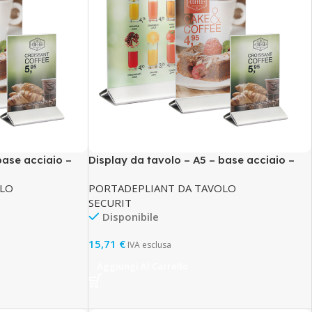
base acciaio –
Display da tavolo – A5 – base acciaio –
Securit
OLO
PORTADEPLIANT DA TAVOLO
SECURIT
Disponibile
15,71
€
IVA esclusa
Aggiungi Al Carrello