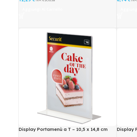
Aggiungi Al Carrello
Aggiungi
Display Portamenù a T – 10,5 x 14,8 cm
Display 
(A6) – Securit
Securit