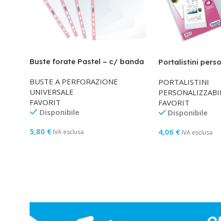
Buste forate Pastel – c/ banda
Portalistini pers
– liscia – 22 x 30 cm – rosa –
Sviluppo – bucci
BUSTE A PERFORAZIONE
PORTALISTINI
Favorit – conf. 25 pezzi
10 buste – trasp
UNIVERSALE
PERSONALIZZABI
FAVORIT
FAVORIT
Disponibile
Disponibile
5,80
€
4,06
€
IVA esclusa
IVA esclusa
Aggiungi Al Carrello
Aggiungi Al Carre