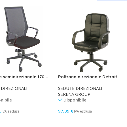
a semidirezionale I70 –
Poltrona direzionale Detroit
cioli inclusi – nero/nero
HC4418M – con ruote e braccioli
 DIREZIONALI
SEDUTE DIREZIONALI
– nero – Serena Group
SERENA GROUP
nibile
Disponibile
€
97,09
€
IVA esclusa
IVA esclusa
i Al Carrello
Aggiungi Al Carrello