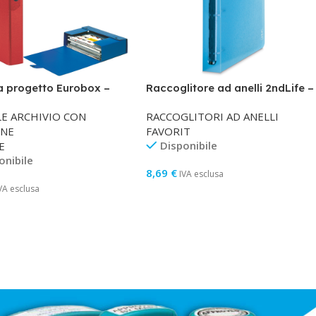
a progetto Eurobox –
Raccoglitore ad anelli 2ndLife –
4 cm – 25 x 35 cm – rosso
22 x 30 cm – Ø 30 mm – blu –
E ARCHIVIO CON
RACCOGLITORI AD ANELLI
te
Favorit
NE
FAVORIT
Disponibile
E
onibile
8,69
€
IVA esclusa
VA esclusa
Aggiungi Al Carrello
gi Al Carrello