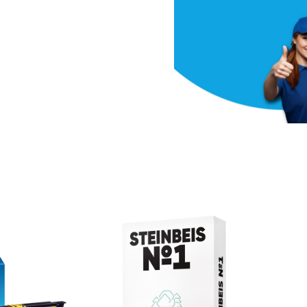
Cartucce IN
Approfitta della nostr
10% di sconto
0
00
00
Giorni
Hr
Min
SPEDIZIONE?
È GRATIS
A Partire da
€ 129 i.e.