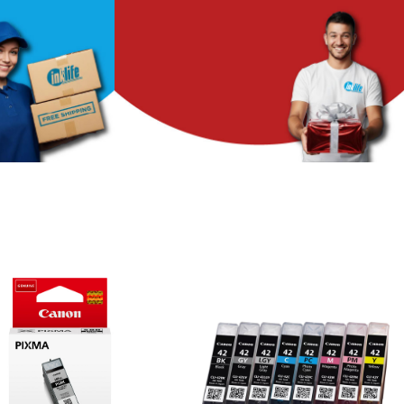
KLIFE
a offerta
 fino al:
00
Sc
IL REGALO?
LO SCEGLI TU!
Da
inklife
offerte e
regali unici per te
Cicca Qui