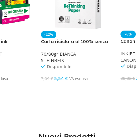
-6%
-22%
Canon 
 ink
Carta riciclata al 100% senza
1970C0
HP 933 –
legno – A4 – 80 gr – bianco –
INKJET
T
70/80gr BIANCA
Steinbeis – conf. 500 fogli
CANON
STEINBEIS
Disp
Disponibile
5,54
€
28,82
€
7,09
€
clusa
IVA esclusa
Aggiun
llo
Aggiungi Al Carrello
Nuovi Prodotti