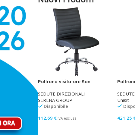
Poltrona visitatore San
Poltron
Francisco S – con ruote – nero –
con brac
SEDUTE DIREZIONALI
SEDUTE
Serena Group
– Unisit
SERENA GROUP
Unisit
Disponibile
Dispo
112,69
€
421,25
IVA esclusa
Aggiungi Al Carrello
Aggiung