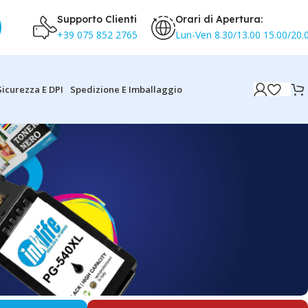
Supporto Clienti
Orari di Apertura:
+39 075 852 2765
Lun-Ven 8.30/13.00 15.00/20.
Sicurezza E DPI
Spedizione E Imballaggio