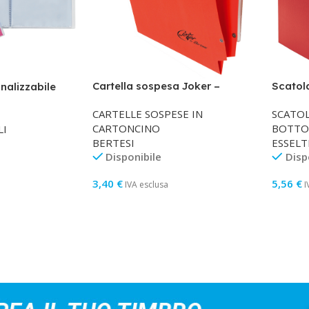
Cartella sospesa Joker –
Scatol
onalizzabile
armadio – interasse 33 cm –
dorso 
a – 22×30 cm –
CARTELLE SOSPESE IN
SCATOL
fondo V – 33 x 28 cm – rosso –
– Essel
arente – Favorit
CARTONCINO
BOTTO
LI
Bertesi
BERTESI
ESSELT
Disponibile
Disp
3,40
€
5,56
€
IVA esclusa
I
Aggiungi Al Carrello
Aggiun
llo