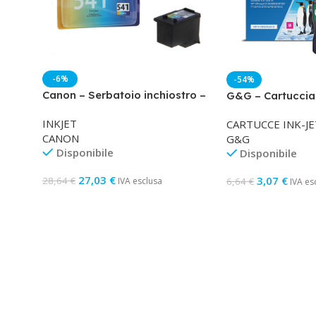
-6%
-54%
Canon – Serbatoio inchiostro –
G&G – Cartuccia
C/M/Y – 5227B005 – 180 pag
Compatibile per 
INKJET
CARTUCCE INK-JE
Magenta
CANON
G&G
Disponibile
Disponibile
27,03
€
3,07
€
28,64
€
6,64
€
IVA esclusa
IVA es
Aggiungi Al Carrello
Aggiungi Al Carre