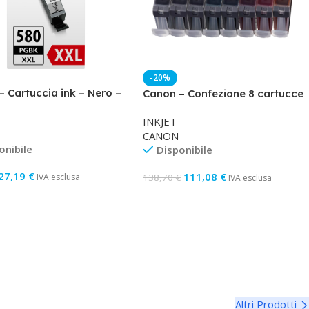
-20%
– Cartuccia ink – Nero –
Canon – Confezione 8 cartucce
01 – 600 pag
ink – C/M/Y/K/C PH/M PH/R/V
INKJET
– 6384B010
CANON
onibile
Disponibile
27,19
€
111,08
€
138,70
€
IVA esclusa
IVA esclusa
gi Al Carrello
Aggiungi Al Carrello
Altri Prodotti