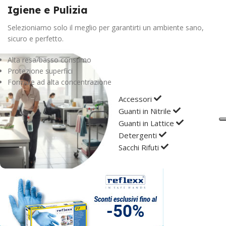
Igiene e Pulizia
TIPOLOGIA
Portalistini
Selezioniamo solo il meglio per garantirti un ambiente sano,
sicuro e perfetto.
FORMATO
22 x 30cm
Alta resa/basso consumo
Protezione superfici
Formule ad alta concentrazione
Accessori
Guanti in Nitrile
Guanti in Lattice
Detergenti
Sacchi Rifuti