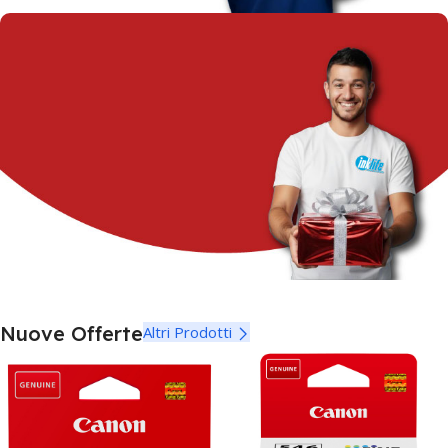
SPEDIZIONE?
È GRATIS
A Partire da
€ 129 i.e.
IL REGALO?
Nuove Offerte
Altri Prodotti
LO SCEGLI TU!
Da
inklife
offerte e
regali unici per te
Cicca Qui