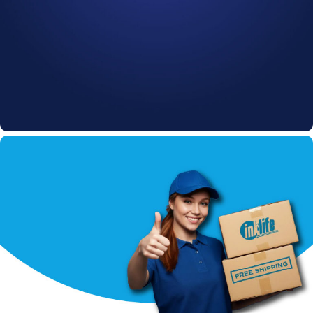
Cartucce INKLIFE
Approfitta della nostra offerta
10% di sconto fino al:
0
00
00
00
Giorni
Hr
Min
Sc