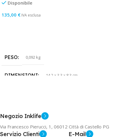
Disponibile
135,00
€
IVA esclusa
Aggiungi Al Carrello
PESO
0,092 kg
DIMENSIONI
14,2 × 3,3 × 8,3 cm
COLORE
Nero/Blu
TIPOLOGIA
SSD
Negozio Inklife
Via Francesco Pierucci, 1, 06012 Città di Castello PG
GARANZIA
2 anni
Servizio Clienti
E-Mail