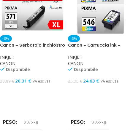
-3%
-3%
Canon – Serbatoio inchiostro
Canon – Cartuccia ink –
– Grigio – 0335C001 – 125
C/M/Y – 8289B001 – 180 pag
INKJET
INKJET
pag
CANON
CANON
Disponibile
Disponibile
20,31
€
24,63
€
20,89
€
25,35
€
IVA esclusa
IVA esclusa
Aggiungi Al Carrello
Aggiungi Al Carrello
PESO
PESO
0,036 kg
0,066 kg