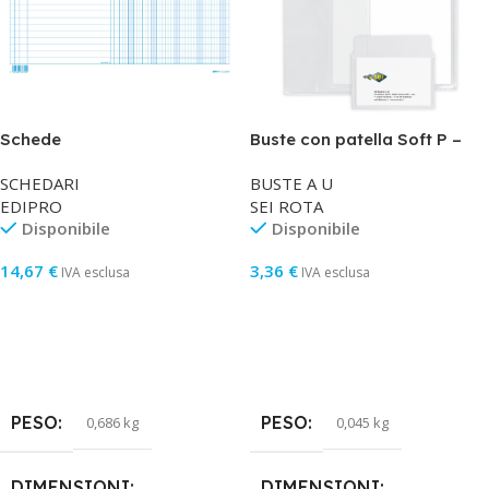
Schede
Buste con patella Soft P –
dare/avere/saldo/iva – 17 x
PPL – 7,5 x 11 cm – liscio –
SCHEDARI
BUSTE A U
24 cm (orizzontale) – Edipro
trasparente – Sei Rota –
EDIPRO
SEI ROTA
– conf. 100 pezzi
conf. 25 pezzi
Disponibile
Disponibile
14,67
€
3,36
€
IVA esclusa
IVA esclusa
Aggiungi Al Carrello
Aggiungi Al Carrello
PESO
PESO
0,686 kg
0,045 kg
DIMENSIONI
DIMENSIONI