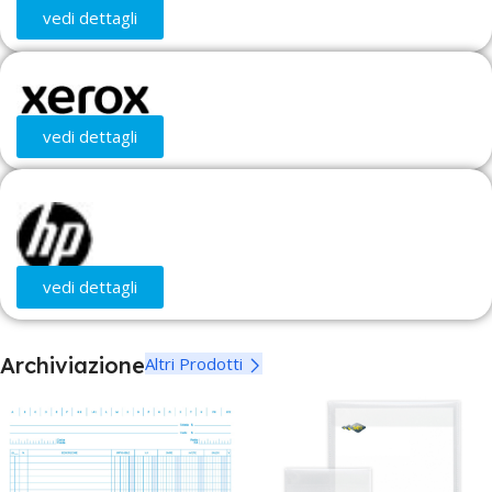
vedi dettagli
BRACCIOLI
Regolabili
BASE CON RUOTE
Sì
vedi dettagli
GARANZIA
5 anni
vedi dettagli
Archiviazione
Altri Prodotti