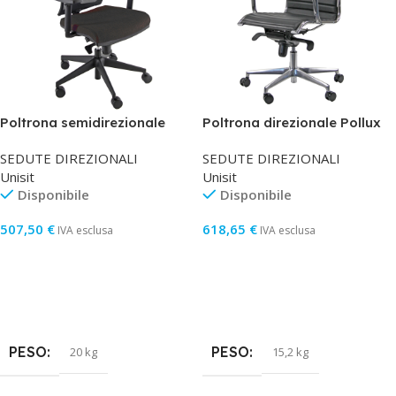
TIPOLOGIA
Cartuccia
ORIGINALE/COMPATIBILE
Compatibile
Poltrona semidirezionale
Poltrona direzionale Pollux
Zoea – con ruote e braccioli
new PNP – con braccioli
COD. OEM
NP-H-0933XLM-D
SEDUTE DIREZIONALI
SEDUTE DIREZIONALI
– schienale rete nero/seduta
inclusi – nero – Unisit
Unisit
Unisit
nero – Unisit
Disponibile
Disponibile
507,50
€
618,65
€
IVA esclusa
IVA esclusa
Aggiungi Al Carrello
Aggiungi Al Carrello
PESO
PESO
20 kg
15,2 kg