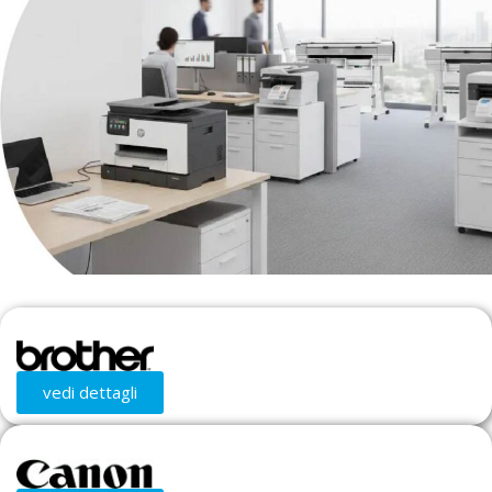
CERTIFICAZIONI
BASE CON RUOTE
Sì
GARANZIA
3 anni
DL 81/08, EN1335B
GARANZIA
5 anni
RIVESTIMENTO
PL
LARGHEZZA SEDUTA
51cm
ALTEZZA SEDILE
42-54cm
vedi dettagli
ALTEZZA SCHIENALE
56cm